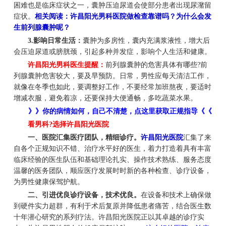
困难也是临床症状之一，囊肿压迫尿道会使部分患者出现尿潴留
症状。
相关阅读：许昌阳光男科医院做检查靠谱吗？为什么会发
生前列腺囊肿呢？
3.影响日常生活：
囊肿为多房性，囊内充满浆液性，增大后
会压迫尿道或膀胱颈，引起多种并发症，影响个人生活和健康。
许昌阳光男科医生提醒：
前列腺囊肿的危害具体有哪些?前
列腺囊肿危害较大，要及早预防。日常，男性应每天清洁工作，
就像在冬季也如此，要调整好工作，不要经常加班熬夜，要适时
增减衣服，避免着凉，还要保持大便通畅，多吃蔬菜水果。
》》你的病情如何，自己不清楚，点这里获取正规指导《《
看男科?选择许昌阳光医院
一、医院汇集医疗团队，精细诊疗。
许昌阳光医院
汇集了来
自各个正规知识不错、治疗水平好的医生，着力打造着具有丰富
临床经验的医生队伍和基础理论扎实、操作技术熟练、服务态度
温馨的医务团队，顺应医疗发展时时新的各种检查、诊疗设备，
为男性健康保驾护航。
二、引进优良诊疗设备，技术优良。
在设备和技术上确保做
到硬件实力超群，有利于术后复原并降低患者痛苦，结合医生数
十年潜心研究的系列疗法。许昌阳光医院正以其卓越的诊疗实