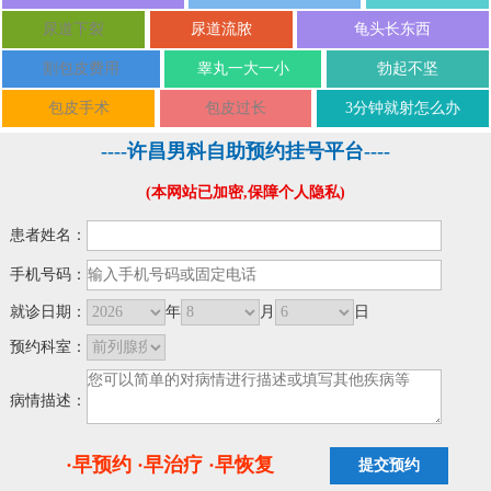
尿道下裂
尿道流脓
龟头长东西
割包皮费用
睾丸一大一小
勃起不坚
包皮手术
包皮过长
3分钟就射怎么办
----许昌男科自助预约挂号平台----
(本网站已加密,保障个人隐私)
患者姓名：
手机号码：
就诊日期：
年
月
日
预约科室：
病情描述：
·早预约 ·早治疗 ·早恢复