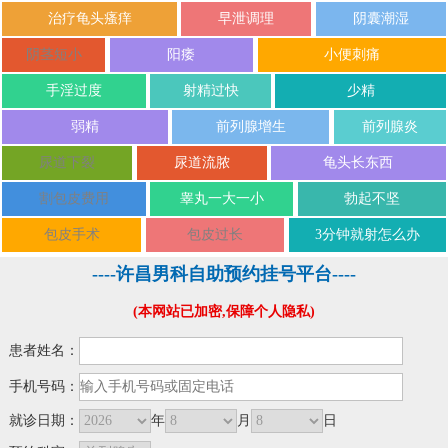
治疗龟头瘙痒
早泄调理
阴囊潮湿
阴茎短小
阳痿
小便刺痛
手淫过度
射精过快
少精
弱精
前列腺增生
前列腺炎
尿道下裂
尿道流脓
龟头长东西
割包皮费用
睾丸一大一小
勃起不坚
包皮手术
包皮过长
3分钟就射怎么办
----许昌男科自助预约挂号平台----
(本网站已加密,保障个人隐私)
患者姓名：
手机号码：
就诊日期：
年
月
日