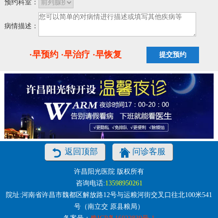
预约科室：
病情描述：
·早预约 ·早治疗 ·早恢复
返回顶部
问诊客服
许昌阳光医院 版权所有
咨询电话:
13598950261
院址:河南省许昌市魏都区解放路12号与运粮河街交叉口往北100米541
号（南立交 原县粮局）