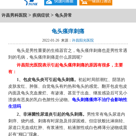
>
>
许昌男科医院
疾病症状
龟头异常
龟头瘙痒刺痛
2022-01-26 来源：
许昌阳光医院
龟头是男性重要的生殖器官之，龟头瘙痒刺痛也是男性常遇
到的毛病，龟头瘙痒刺痛是什么原因呢?
许昌阳光医院表示引起龟头瘙痒刺痛的原因有很多，主要
有：
1、包皮龟头炎可引起龟头刺痛。
初起时局部潮红、阴茎的
皮肤发红、肿胀、自觉龟头有灼热和龟头的感觉。翻开包皮包皮
内面及龟头充血糜烂、有渗液、甚至于出血、继发感染后可见小
溃疡有恶臭的乳白色脓性分泌物。
龟头刺痛瘙痒不治疗会影响性
生活吗
2、非淋菌性尿道炎引起的龟头刺痛。
男性常有龟头尿道内
刺痒、烧灼感、刺痛有时尿急及排尿困难。但症状般比淋病轻、
尿道口充血或红肿、有浆液性、粘液脓性或白色稀薄分泌物或晨
起有“糊口”现象。