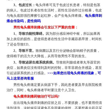
3、包皮过长：
龟头痒疼可见于包皮过长患者，特别是包茎
的病人。包皮过长者在性生活时，若性生活动作过分粗暴，包皮
与龟头底部强烈摩擦引起红肿，会产生龟头痒疼痛。
龟头瘙痒刺
痛会传染吗，是性病吗
男性
龟头瘙痒刺痛
会引发以下严重的危害：
1、导致功能性障碍。
因为部分感应神经中枢，所以如果再
加上炎症的损伤，是使得患者在性生活中非藏容易早泄，时间长
了还会导致ED。
2、导致不育。
致病菌以及言行分泌物会影响精子的质量，
使得精子的活力大大降低，从而导致男性不育的发生。
3、导致泌尿生殖系统疾病。
导致前列腺或者睾丸等器官的
炎症，如果炎症没有得到及时的控制，非常容易合并感染，甚至
引起泌尿系统的上行感染。
>>>如果您出现龟头疼痛的现象，可
马上这里咨询客服
男性龟头疼痛定要从病源下手，因此患者要及早去医院检查
治疗，同时，龟头疼痛者平时要注意个人卫生。
龟头瘙痒刺痛药物治疗可以吗?
在出现龟头瘙痒刺痛的症状之后，不要抓挠，也不要用些清
洗剂清洗，这时候应该避免不良因素的侵扰，不要想着去药店买