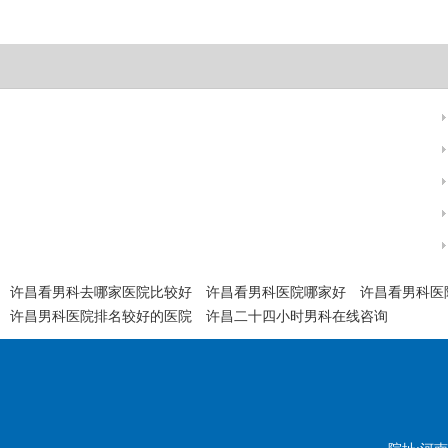
许昌看男科去哪家医院比较好
许昌看男科医院哪家好
许昌看男科医
许昌男科医院排名较好的医院
许昌二十四小时男科在线咨询