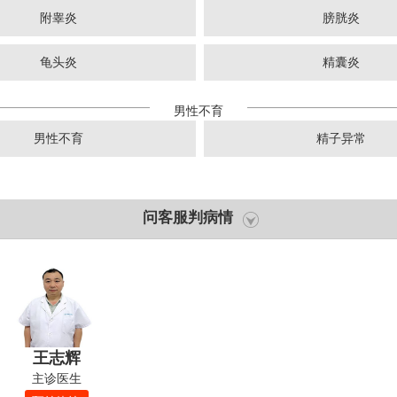
附睾炎
膀胱炎
龟头炎
精囊炎
男性不育
男性不育
精子异常
问客服判病情
王志辉
主诊医生