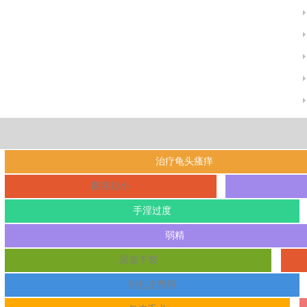
治疗龟头瘙痒
阴茎短小
手淫过度
弱精
尿道下裂
割包皮费用