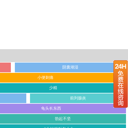
阴囊潮湿
小便刺痛
少精
前列腺炎
龟头长东西
勃起不坚