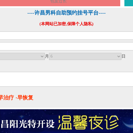
包皮过长
----许昌男科自助预约挂号平台----
(本网站已加密,保障个人隐私)
月
日
·早治疗 ·早恢复