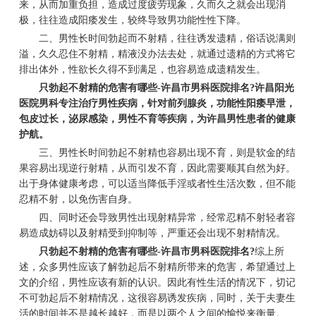
来，从而加重负担，造成过度疲劳现象，久而久之就会出现消
极，往往造成阳痿发生，较终导致男功能性性下降。
二、男性长时间勃起而不射精，往往诱发遗精，俗话说满则
溢，久久忍住不射精，精液没办法去处，就通过遗精的方式将它
排出体外，性欲长久得不到满足，也容易造成遗精发生。
只勃起不射精的危害有哪些-许昌市男科医院排名?许昌阳光
医院男科专注治疗男性疾病，针对前列腺炎，功能性阳痿早泄，
包皮过长，泌尿感染，男性不育等疾病，为许昌男性患者的健康
护航。
三、男性长时间勃起不射精也容易出现不育，则是软金的结
果容易出现逆行射精，从而引发不育，因此需要顺其自然为好。
出于身体健康考虑，可以适当降低手淫或者性生活次数，但不能
忍精不射，以免伤害自身。
四、同时还会导致男性出现射精异常，经常忍精不射轻者容
易造成妨碍以及射精受到抑制等，严重还会出现不射精情况。
只勃起不射精的危害有哪些-许昌市男科医院排名?
综上所
述，众多男性应该了解勃起后不射精所带来的危害，希望通过上
文的介绍，男性应该有新的认识。因此有性生活的情况下，切记
不可勃起后不射精情况，这很容易诱发疾病，同时，关于夫妻生
活的时间并不是越长越好，而是以两个人之间的愉悦来衡量。