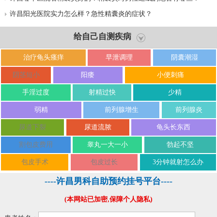
许昌阳光医院实力怎么样？急性精囊炎的症状？
给自己自测疾病
治疗龟头瘙痒
早泄调理
阴囊潮湿
阴茎短小
阳痿
小便刺痛
手淫过度
射精过快
少精
弱精
前列腺增生
前列腺炎
尿道下裂
尿道流脓
龟头长东西
割包皮费用
睾丸一大一小
勃起不坚
包皮手术
包皮过长
3分钟就射怎么办
----许昌男科自助预约挂号平台----
(本网站已加密,保障个人隐私)